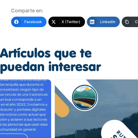
Comparte en:
Facebook
X (Twitter)
LinkedIn
C
Artículos que te
puedan interesar