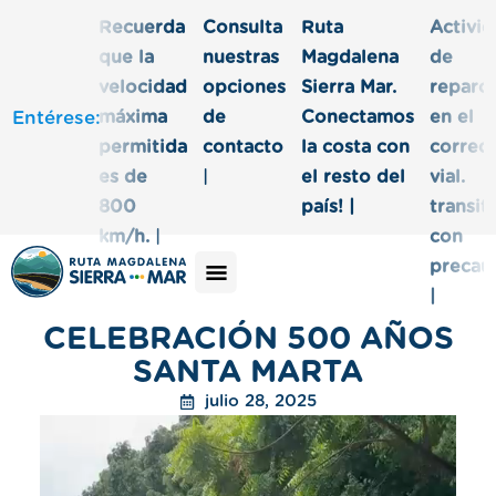
Recuerda
Consulta
Ruta
Activi
que la
nuestras
Magdalena
de
velocidad
opciones
Sierra Mar.
reparc
Entéres
máxima
de
Conectamos
en el
permitida
contacto
la costa con
corred
es de
|
el resto del
vial.
800
país! |
transit
km/h.
|
con
precau
|
CELEBRACIÓN 500 AÑOS
SANTA MARTA
julio 28, 2025