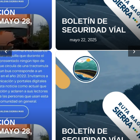
ÓN
YO 28,
BOLETÍN DE
SEGURIDAD VÍAL
mayo 22, 2025
‹
›
ÓN
YO 28,
BOLETÍN DE
SEGURIDAD VÍAL