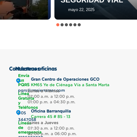
mayo 22, 2025
Contáctenos
Nuestras oficinas
Envía
Gran Centro de Operaciones GCO
tus
PQRS
KM65 Ye de Ciénaga Vía a Santa Marta
pqrs@rmsierramar.com
Lunes a Viernes
Línea
07:00 a.m. a 12:00 p.m.
Gratuita
01:00 p.m. a 04:30 p.m.
y
Teléfonos
Oficina Barranquilla
605
Carrera 45 # 85 - 13
3447058
Lunes a Jueves
Líneas
de
07:30 a.m. a 12:00 p.m.
emergencia
02:00 p.m. a 06:00 p.m.