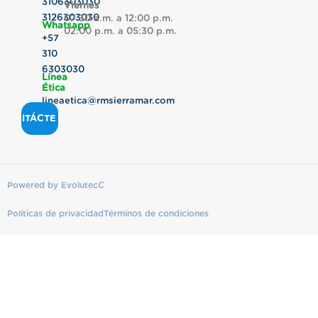
3106303030
Viernes
3126303030
07:30 a.m. a 12:00 p.m.
Whatsapp
02:00 p.m. a 05:30 p.m.
+57
310
6303030
Línea
Ética
lineaetica@rmsierramar.com
CONTÁCTENOS
Powered by EvolutecC
Políticas de privacidad
Términos de condiciones