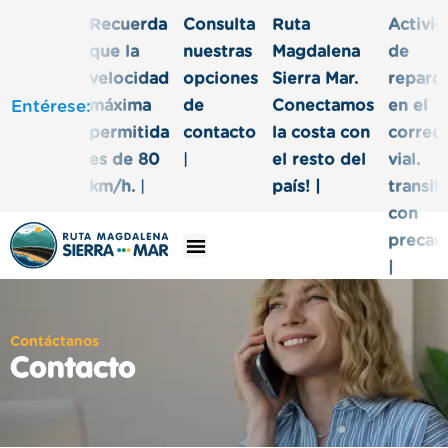
Recuerda
Consulta
Ruta
Activi
que la
nuestras
Magdalena
de
velocidad
opciones
Sierra Mar.
reparc
Entéres
máxima
de
Conectamos
en el
permitida
contacto
la costa con
corred
es de 80
|
el resto del
vial.
km/h.
|
país! |
transit
con
precau
|
Contáctanos
Contacto