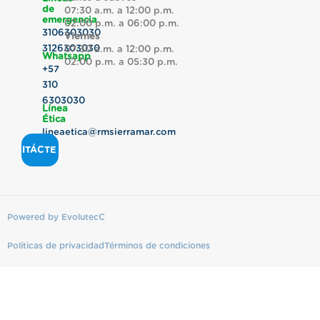
de
07:30 a.m. a 12:00 p.m.
emergencia
02:00 p.m. a 06:00 p.m.
3106303030
Viernes
3126303030
07:30 a.m. a 12:00 p.m.
Whatsapp
02:00 p.m. a 05:30 p.m.
+57
310
6303030
Línea
Ética
lineaetica@rmsierramar.com
CONTÁCTENOS
Powered by EvolutecC
Políticas de privacidad
Términos de condiciones