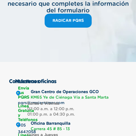
necesario que completes la información
del formulario
RADICAR PQRS
Contáctenos
Nuestras oficinas
Envía
Gran Centro de Operaciones GCO
tus
PQRS
KM65 Ye de Ciénaga Vía a Santa Marta
pqrs@rmsierramar.com
Lunes a Viernes
Línea
07:00 a.m. a 12:00 p.m.
Gratuita
01:00 p.m. a 04:30 p.m.
y
Teléfonos
Oficina Barranquilla
605
Carrera 45 # 85 - 13
3447058
Lunes a Jueves
Líneas