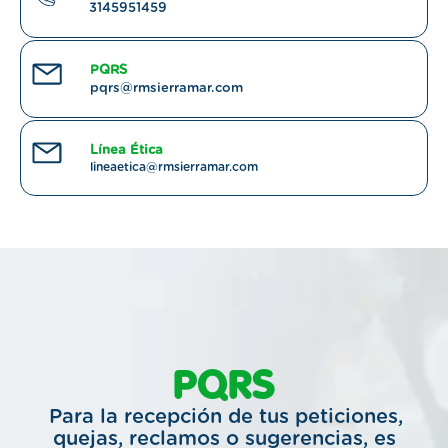
3145951459
PQRS
pqrs@rmsierramar.com
Línea Ética
lineaetica@rmsierramar.com
PQRS
Para la recepción de tus peticiones,
quejas, reclamos o sugerencias, es