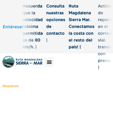
Recuerda
Consulta
Ruta
Activi
que la
nuestras
Magdalena
de
velocidad
opciones
Sierra Mar.
reparc
Entéres
máxima
de
Conectamos
en el
permitida
contacto
la costa con
corred
es de 80
|
el resto del
vial.
km/h.
|
país! |
transit
con
precau
|
Nosotros
Normatividad