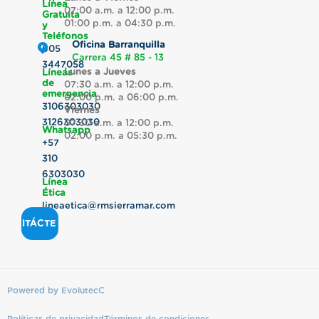
Línea
07:00 a.m. a 12:00 p.m.
Gratuita
01:00 p.m. a 04:30 p.m.
y
Teléfonos
Oficina Barranquilla
605
Carrera 45 # 85 - 13
3447058
Lunes a Jueves
Líneas
de
07:30 a.m. a 12:00 p.m.
emergencia
02:00 p.m. a 06:00 p.m.
3106303030
Viernes
3126303030
07:30 a.m. a 12:00 p.m.
Whatsapp
02:00 p.m. a 05:30 p.m.
+57
310
6303030
Línea
Ética
lineaetica@rmsierramar.com
CONTÁCTENOS
Powered by EvolutecC
Políticas de privacidad
Términos de condiciones